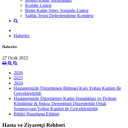
Bölüm Kalite Sorumluları
Komite Listesi
Birim Kalite Süreç Sorumlu Listesi
Sağlık Tesisi Değerlendirme Komitesi
Haberler
Haberler
27 Ocak 2022
2026
2025
2024
Hastanemizde Düzenlenen Bilimsel Kurs Yoğun Katılım İle
Gerçekleştirildi
Hastanemizde Düzenlenen Kadın Hastalıkları ve Doğum
Kliniğimiz & Jinkoz Derneğinin Düzenlediği Ortak
Sempozyum Yoğun Katılım ile Gerçekleştirildi
Bildiri Hazırlama Eğitimi
Hasta ve Ziyaretçi Rehberi