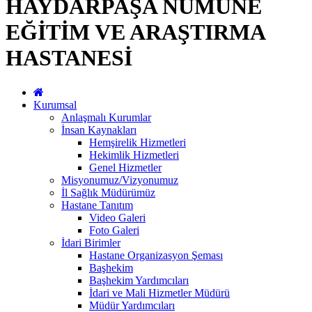
HAYDARPAŞA NUMUNE
EĞİTİM VE ARAŞTIRMA
HASTANESİ
Kurumsal
Anlaşmalı Kurumlar
İnsan Kaynakları
Hemşirelik Hizmetleri
Hekimlik Hizmetleri
Genel Hizmetler
Misyonumuz/Vizyonumuz
İl Sağlık Müdürümüz
Hastane Tanıtım
Video Galeri
Foto Galeri
İdari Birimler
Hastane Organizasyon Şeması
Başhekim
Başhekim Yardımcıları
İdari ve Mali Hizmetler Müdürü
Müdür Yardımcıları