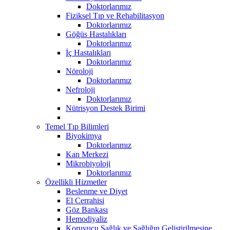
Doktorlarımız
Fiziksel Tıp ve Rehabilitasyon
Doktorlarımız
Göğüs Hastalıkları
Doktorlarımız
İç Hastalıkları
Doktorlarımız
Nöroloji
Doktorlarımız
Nefroloji
Doktorlarımız
Nütrisyon Destek Birimi
Temel Tıp Bilimleri
Biyokimya
Doktorlarımız
Kan Merkezi
Mikrobiyoloji
Doktorlarımız
Özellikli Hizmetler
Beslenme ve Diyet
El Cerrahisi
Göz Bankası
Hemodiyaliz
Koruyucu Sağlık ve Sağlığın Geliştirilmesine