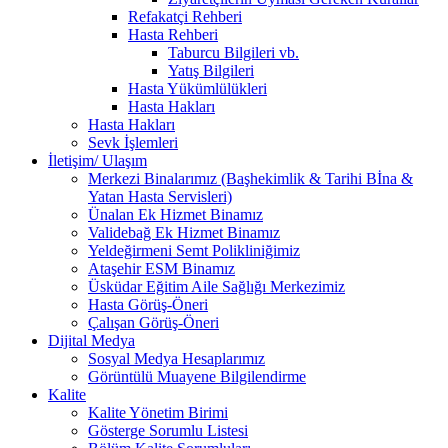
Refakatçi Rehberi
Hasta Rehberi
Taburcu Bilgileri vb.
Yatış Bilgileri
Hasta Yükümlülükleri
Hasta Hakları
Hasta Hakları
Sevk İşlemleri
İletişim/ Ulaşım
Merkezi Binalarımız (Başhekimlik & Tarihi Bİna &
Yatan Hasta Servisleri)
Ünalan Ek Hizmet Binamız
Validebağ Ek Hizmet Binamız
Yeldeğirmeni Semt Polikliniğimiz
Ataşehir ESM Binamız
Üsküdar Eğitim Aile Sağlığı Merkezimiz
Hasta Görüş-Öneri
Çalışan Görüş-Öneri
Dijital Medya
Sosyal Medya Hesaplarımız
Görüntülü Muayene Bilgilendirme
Kalite
Kalite Yönetim Birimi
Gösterge Sorumlu Listesi