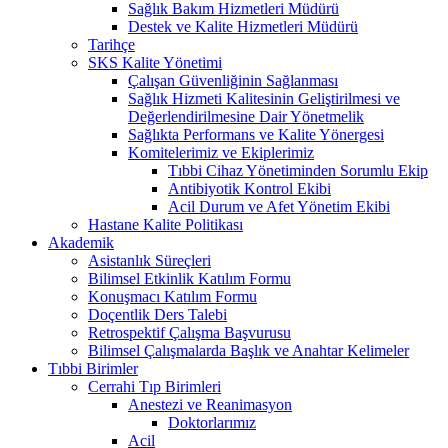
Sağlık Bakım Hizmetleri Müdürü
Destek ve Kalite Hizmetleri Müdürü
Tarihçe
SKS Kalite Yönetimi
Çalışan Güvenliğinin Sağlanması
Sağlık Hizmeti Kalitesinin Geliştirilmesi ve
Değerlendirilmesine Dair Yönetmelik
Sağlıkta Performans ve Kalite Yönergesi
Komitelerimiz ve Ekiplerimiz
Tıbbi Cihaz Yönetiminden Sorumlu Ekip
Antibiyotik Kontrol Ekibi
Acil Durum ve Afet Yönetim Ekibi
Hastane Kalite Politikası
Akademik
Asistanlık Süreçleri
Bilimsel Etkinlik Katılım Formu
Konuşmacı Katılım Formu
Doçentlik Ders Talebi
Retrospektif Çalışma Başvurusu
Bilimsel Çalışmalarda Başlık ve Anahtar Kelimeler
Tıbbi Birimler
Cerrahi Tıp Birimleri
Anestezi ve Reanimasyon
Doktorlarımız
Acil