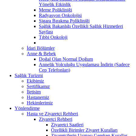
Yönelik Etkinlik
Meme Polikliniği
Radyasyon Onkolojisi
Sigara Bırakma Polikliniği
Sağlık Bakanlığı Özellikli Sağlık Hizmetleri
Sayfası
Tıbbi Onkoloji
İdari Bölümler
Anne & Bebek
Doğal Olan Normal Doğum
Annelik Yolculuğu Uygulaması İndirin (Sadece
Cep Telefonları)
Sağlık Turizmi
Ekibimiz
Sertifikamız
İletişim
Hastanemiz
Hekimlerimiz
Yönlendirme
Hasta ve Ziyaretçi Rehberi
Ziyaretçi Rehberi
Ziyaretçi Saatleri
Özellikli Birimler Ziyaret Kuralları
Ziyaretçilerin Uyması Gereken Kurallar