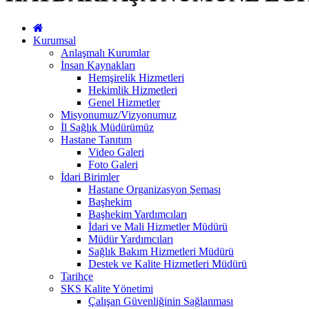
Kurumsal
Anlaşmalı Kurumlar
İnsan Kaynakları
Hemşirelik Hizmetleri
Hekimlik Hizmetleri
Genel Hizmetler
Misyonumuz/Vizyonumuz
İl Sağlık Müdürümüz
Hastane Tanıtım
Video Galeri
Foto Galeri
İdari Birimler
Hastane Organizasyon Şeması
Başhekim
Başhekim Yardımcıları
İdari ve Mali Hizmetler Müdürü
Müdür Yardımcıları
Sağlık Bakım Hizmetleri Müdürü
Destek ve Kalite Hizmetleri Müdürü
Tarihçe
SKS Kalite Yönetimi
Çalışan Güvenliğinin Sağlanması