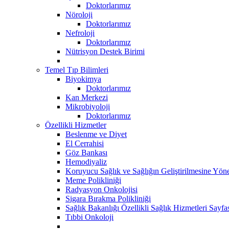
Doktorlarımız
Nöroloji
Doktorlarımız
Nefroloji
Doktorlarımız
Nütrisyon Destek Birimi
Temel Tıp Bilimleri
Biyokimya
Doktorlarımız
Kan Merkezi
Mikrobiyoloji
Doktorlarımız
Özellikli Hizmetler
Beslenme ve Diyet
El Cerrahisi
Göz Bankası
Hemodiyaliz
Koruyucu Sağlık ve Sağlığın Geliştirilmesine Yöne
Meme Polikliniği
Radyasyon Onkolojisi
Sigara Bırakma Polikliniği
Sağlık Bakanlığı Özellikli Sağlık Hizmetleri Sayfa
Tıbbi Onkoloji