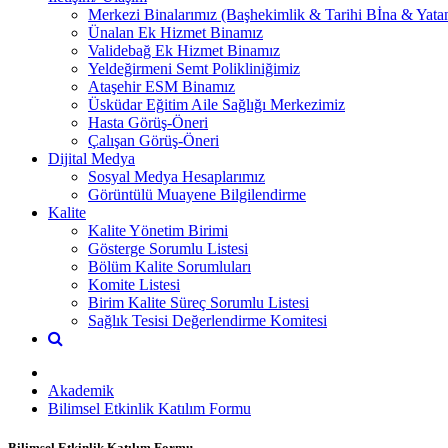
Merkezi Binalarımız (Başhekimlik & Tarihi Bİna & Yatan
Ünalan Ek Hizmet Binamız
Validebağ Ek Hizmet Binamız
Yeldeğirmeni Semt Polikliniğimiz
Ataşehir ESM Binamız
Üsküdar Eğitim Aile Sağlığı Merkezimiz
Hasta Görüş-Öneri
Çalışan Görüş-Öneri
Dijital Medya
Sosyal Medya Hesaplarımız
Görüntülü Muayene Bilgilendirme
Kalite
Kalite Yönetim Birimi
Gösterge Sorumlu Listesi
Bölüm Kalite Sorumluları
Komite Listesi
Birim Kalite Süreç Sorumlu Listesi
Sağlık Tesisi Değerlendirme Komitesi
Akademik
Bilimsel Etkinlik Katılım Formu
Bilimsel Etkinlik Katılım Formu