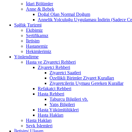
İdari Bölümler
Anne & Bebek
Doğal Olan Normal Doğum
Annelik Yolculuğu Uygulaması İndirin (Sadece Cep
Sağlık Turizmi
Ekibimiz
Sertifikamız
İletişim
Hastanemiz
Hekimlerimiz
Yönlendirme
Hasta ve Ziyaretçi Rehberi
Ziyaretçi Rehberi
Ziyaretçi Saatleri
Özellikli Birimler Ziyaret Kuralları
Ziyaretçilerin Uyması Gereken Kurallar
Refakatçi Rehberi
Hasta Rehberi
Taburcu Bilgileri vb.
Yatış Bilgileri
Hasta Yükümlülükleri
Hasta Hakları
Hasta Hakları
Sevk İşlemleri
İletişim/ Ulaşım