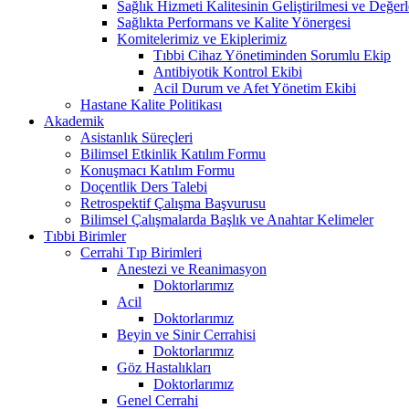
Sağlık Hizmeti Kalitesinin Geliştirilmesi ve Değer
Sağlıkta Performans ve Kalite Yönergesi
Komitelerimiz ve Ekiplerimiz
Tıbbi Cihaz Yönetiminden Sorumlu Ekip
Antibiyotik Kontrol Ekibi
Acil Durum ve Afet Yönetim Ekibi
Hastane Kalite Politikası
Akademik
Asistanlık Süreçleri
Bilimsel Etkinlik Katılım Formu
Konuşmacı Katılım Formu
Doçentlik Ders Talebi
Retrospektif Çalışma Başvurusu
Bilimsel Çalışmalarda Başlık ve Anahtar Kelimeler
Tıbbi Birimler
Cerrahi Tıp Birimleri
Anestezi ve Reanimasyon
Doktorlarımız
Acil
Doktorlarımız
Beyin ve Sinir Cerrahisi
Doktorlarımız
Göz Hastalıkları
Doktorlarımız
Genel Cerrahi