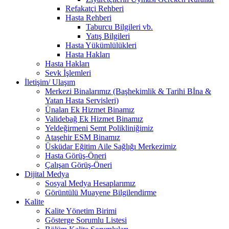
Refakatçi Rehberi
Hasta Rehberi
Taburcu Bilgileri vb.
Yatış Bilgileri
Hasta Yükümlülükleri
Hasta Hakları
Hasta Hakları
Sevk İşlemleri
İletişim/ Ulaşım
Merkezi Binalarımız (Başhekimlik & Tarihi Bİna &
Yatan Hasta Servisleri)
Ünalan Ek Hizmet Binamız
Validebağ Ek Hizmet Binamız
Yeldeğirmeni Semt Polikliniğimiz
Ataşehir ESM Binamız
Üsküdar Eğitim Aile Sağlığı Merkezimiz
Hasta Görüş-Öneri
Çalışan Görüş-Öneri
Dijital Medya
Sosyal Medya Hesaplarımız
Görüntülü Muayene Bilgilendirme
Kalite
Kalite Yönetim Birimi
Gösterge Sorumlu Listesi