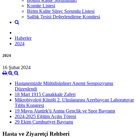
Bölüm Kalite Sorumluları
Komite Listesi
Birim Kalite Süreç Sorumlu Listesi
Sağlık Tesisi Değerlendirme Komitesi
Haberler
2024
2024
16 Şubat 2024
Hastanemizde Mültidisipliner Anemi Sempozyumu
Düzenlendi
18 Mart 1915 Çanakkale Zaferi
Mikrobiyoloji Kliniği 2. Uluslararası Azerbaycan Laboratuvar
Tıbbı Kongresi
19 Mayıs Atatürk'ü Anma Gençlik ve Spor Bayramı
2024-2025 Eğitim Açılış Töreni
29 Ekim Cumhuriyet Bayramı
Hasta ve Ziyaretçi Rehberi