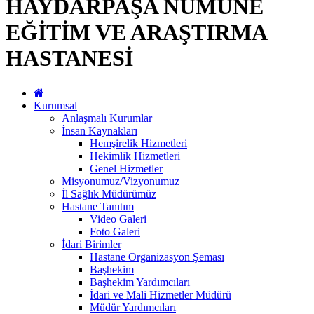
HAYDARPAŞA NUMUNE
EĞİTİM VE ARAŞTIRMA
HASTANESİ
Kurumsal
Anlaşmalı Kurumlar
İnsan Kaynakları
Hemşirelik Hizmetleri
Hekimlik Hizmetleri
Genel Hizmetler
Misyonumuz/Vizyonumuz
İl Sağlık Müdürümüz
Hastane Tanıtım
Video Galeri
Foto Galeri
İdari Birimler
Hastane Organizasyon Şeması
Başhekim
Başhekim Yardımcıları
İdari ve Mali Hizmetler Müdürü
Müdür Yardımcıları