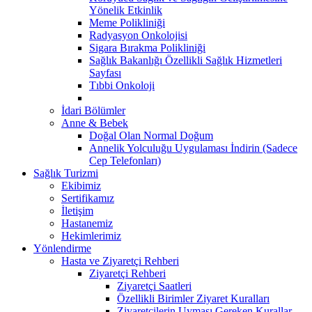
Yönelik Etkinlik
Meme Polikliniği
Radyasyon Onkolojisi
Sigara Bırakma Polikliniği
Sağlık Bakanlığı Özellikli Sağlık Hizmetleri
Sayfası
Tıbbi Onkoloji
İdari Bölümler
Anne & Bebek
Doğal Olan Normal Doğum
Annelik Yolculuğu Uygulaması İndirin (Sadece
Cep Telefonları)
Sağlık Turizmi
Ekibimiz
Sertifikamız
İletişim
Hastanemiz
Hekimlerimiz
Yönlendirme
Hasta ve Ziyaretçi Rehberi
Ziyaretçi Rehberi
Ziyaretçi Saatleri
Özellikli Birimler Ziyaret Kuralları
Ziyaretçilerin Uyması Gereken Kurallar