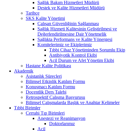
Sağlık Bakım Hizmetleri Müdürü
Destek ve Kalite Hizmetleri Müdürü
Tarihçe
SKS Kalite Yönetimi
Çalışan Güvenliğinin Sağlanması
Sağlık Hizmeti Kalitesinin Geliştirilmesi ve
Değerlendirilmesine Dair Yönetmelik
Sağlıkta Performans ve Kalite Yönergesi
Komitelerimiz ve Ekiplerimiz
Tıbbi Cihaz Yönetiminden Sorumlu Ekip
Antibiyotik Kontrol Ekibi
Acil Durum ve Afet Yönetim Ekibi
Hastane Kalite Politikası
Akademik
Asistanlık Süreçleri
Bilimsel Etkinlik Katılım Formu
Konuşmacı Katılım Formu
Doçentlik Ders Talebi
Retrospektif Çalışma Başvurusu
Bilimsel Çalışmalarda Başlık ve Anahtar Kelimeler
Tıbbi Birimler
Cerrahi Tıp Birimleri
Anestezi ve Reanimasyon
Doktorlarımız
Acil