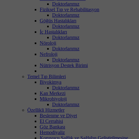
Doktorlarımız
Fiziksel Tıp ve Rehabilitasyon
Doktorlarımız
Göğüs Hastalıkları
Doktorlarımız
İç Hastalıkları
Doktorlarımız
Nöroloji
Doktorlarımız
Nefroloji
Doktorlarımız
Nütrisyon Destek Birimi
Temel Tıp Bilimleri
Biyokimya
Doktorlarımız
Kan Merkezi
Mikrobiyoloji
Doktorlarımız
Özellikli Hizmetler
Beslenme ve Diyet
El Cerrahisi
Göz Bankası
Hemodiyaliz
Koruyucu Sağlık ve Sağlığın Geliştirilmesine