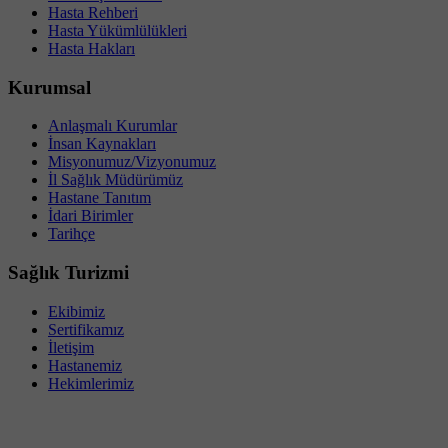
Hasta Rehberi
Hasta Yükümlülükleri
Hasta Hakları
Kurumsal
Anlaşmalı Kurumlar
İnsan Kaynakları
Misyonumuz/Vizyonumuz
İl Sağlık Müdürümüz
Hastane Tanıtım
İdari Birimler
Tarihçe
Sağlık Turizmi
Ekibimiz
Sertifikamız
İletişim
Hastanemiz
Hekimlerimiz