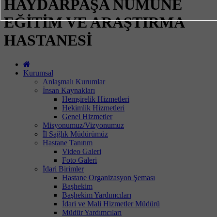
HAYDARPAŞA NUMUNE
EĞİTİM VE ARAŞTIRMA
HASTANESİ
Kurumsal
Anlaşmalı Kurumlar
İnsan Kaynakları
Hemşirelik Hizmetleri
Hekimlik Hizmetleri
Genel Hizmetler
Misyonumuz/Vizyonumuz
İl Sağlık Müdürümüz
Hastane Tanıtım
Video Galeri
Foto Galeri
İdari Birimler
Hastane Organizasyon Şeması
Başhekim
Başhekim Yardımcıları
İdari ve Mali Hizmetler Müdürü
Müdür Yardımcıları