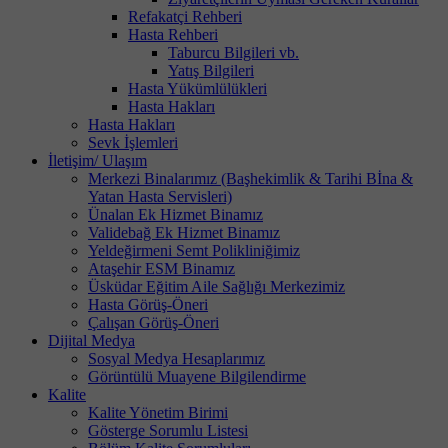
Refakatçi Rehberi
Hasta Rehberi
Taburcu Bilgileri vb.
Yatış Bilgileri
Hasta Yükümlülükleri
Hasta Hakları
Hasta Hakları
Sevk İşlemleri
İletişim/ Ulaşım
Merkezi Binalarımız (Başhekimlik & Tarihi Bİna &
Yatan Hasta Servisleri)
Ünalan Ek Hizmet Binamız
Validebağ Ek Hizmet Binamız
Yeldeğirmeni Semt Polikliniğimiz
Ataşehir ESM Binamız
Üsküdar Eğitim Aile Sağlığı Merkezimiz
Hasta Görüş-Öneri
Çalışan Görüş-Öneri
Dijital Medya
Sosyal Medya Hesaplarımız
Görüntülü Muayene Bilgilendirme
Kalite
Kalite Yönetim Birimi
Gösterge Sorumlu Listesi