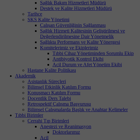
Sağlık Bakım Hizmetleri Müdürü
Destek ve Kalite Hizmetleri Müdürü
Tarihçe
SKS Kalite Yönetimi
Çalışan Güvenliğinin Sağlanması
Sağlık Hizmeti Kalitesinin Geliştirilmesi ve
Değerlendirilmesine Dair Yönetmelik
Sağlıkta Performans ve Kalite Yönergesi
Komitelerimiz ve Ekiplerimiz
Tıbbi Cihaz Yönetiminden Sorumlu Ekip
Antibiyotik Kontrol Ekibi
Acil Durum ve Afet Yönetim Ekibi
Hastane Kalite Politikası
Akademik
Asistanlık Süreçleri
Bilimsel Etkinlik Katılım Formu
Konuşmacı Katılım Formu
Doçentlik Ders Talebi
Retrospektif Çalışma Başvurusu
Bilimsel Çalışmalarda Başlık ve Anahtar Kelimeler
Tıbbi Birimler
Cerrahi Tıp Birimleri
Anestezi ve Reanimasyon
Doktorlarımız
Acil