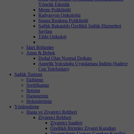
Yönelik Etkinlik
Meme Polikliniği
Radyasyon Onkolojisi
Sigara Bırakma Polikliniği
Sağlık Bakanlığı Özellikli Sağlık Hizmetleri
Sayfası
Tıbbi Onkoloji
İdari Bölümler
Anne & Bebek
Doğal Olan Normal Doğum
Annelik Yolculuğu Uygulaması İndirin (Sadece
Cep Telefonları)
Sağlık Turizmi
Ekibimiz
Sertifikamız
İletişim
Hastanemiz
Hekimlerimiz
Yönlendirme
Hasta ve Ziyaretçi Rehberi
Ziyaretçi Rehberi
Ziyaretçi Saatleri
Özellikli Birimler Ziyaret Kuralları
Ziyaretçilerin Uyması Gereken Kurallar