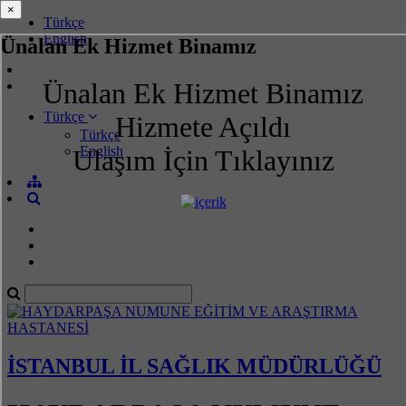
×
×
Türkçe
English
Ünalan Ek Hizmet Binamız
Ünalan Ek Hizmet Binamız
Türkçe
Hizmete Açıldı
Türkçe
English
Ulaşım İçin Tıklayınız
İSTANBUL İL SAĞLIK MÜDÜRLÜĞÜ