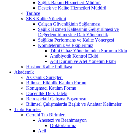
Sağlık Bakım Hizmetleri Müdürü
Destek ve Kalite Hizmetleri Müdürü
Tarihçe
SKS Kalite Yönetimi
Çalışan Güvenliğinin Sağlanması
Sağlık Hizmeti Kalitesinin Geliştirilmesi ve
Değerlendirilmesine Dair Yönetmelik
Sağlıkta Performans ve Kalite Yönergesi
Komitelerimiz ve Ekiplerimiz
Tıbbi Cihaz Yönetiminden Sorumlu Ekip
Antibiyotik Kontrol Ekibi
Acil Durum ve Afet Yönetim Ekibi
Hastane Kalite Politikası
Akademik
Asistanlık Süreçleri
Bilimsel Etkinlik Katılım Formu
Konuşmacı Katılım Formu
Doçentlik Ders Talebi
Retrospektif Çalışma Başvurusu
Bilimsel Çalışmalarda Başlık ve Anahtar Kelimeler
Tıbbi Birimler
Cerrahi Tıp Birimleri
Anestezi ve Reanimasyon
Doktorlarımız
Acil