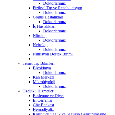
Doktorlarımız
Fiziksel Tıp ve Rehabilitasyon
Doktorlarımız
Göğüs Hastalıkları
Doktorlarımız
İç Hastalıkları
Doktorlarımız
Nöroloji
Doktorlarımız
Nefroloji
Doktorlarımız
Nütrisyon Destek Birimi
Temel Tıp Bilimleri
Biyokimya
Doktorlarımız
Kan Merkezi
Mikrobiyoloji
Doktorlarımız
Özellikli Hizmetler
Beslenme ve Diyet
El Cerrahisi
Göz Bankası
Hemodiyaliz
Koruyucu Sağlık ve Sağlığın Geliştirilmesine