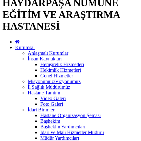
HAYDARPAŞA NUMUNE
EĞİTİM VE ARAŞTIRMA
HASTANESİ
Kurumsal
Anlaşmalı Kurumlar
İnsan Kaynakları
Hemşirelik Hizmetleri
Hekimlik Hizmetleri
Genel Hizmetler
Misyonumuz/Vizyonumuz
İl Sağlık Müdürümüz
Hastane Tanıtım
Video Galeri
Foto Galeri
İdari Birimler
Hastane Organizasyon Şeması
Başhekim
Başhekim Yardımcıları
İdari ve Mali Hizmetler Müdürü
Müdür Yardımcıları