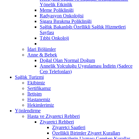
Yönelik Etkinlik
Meme Polikliniği
Radyasyon Onkolojisi
Sigara Bırakma Polikliniği
Sağlık Bakanlığı Özellikli Sağlık Hizmetleri
Sayfası
Tıbbi Onkoloji
İdari Bölümler
Anne & Bebek
Doğal Olan Normal Doğum
Annelik Yolculuğu Uygulaması İndirin (Sadece
Cep Telefonları)
Sağlık Turizmi
Ekibimiz
Sertifikamız
İletişim
Hastanemiz
Hekimlerimiz
Yönlendirme
Hasta ve Ziyaretçi Rehberi
Ziyaretçi Rehberi
Ziyaretçi Saatleri
Özellikli Birimler Ziyaret Kuralları
Ziyaretçilerin Uyması Gereken Kurallar