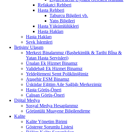
Refakatçi Rehberi
Hasta Rehberi
Taburcu Bilgileri vb.
Yatış Bilgileri
Hasta Yükümlülükleri
Hasta Hakları
Hasta Hakları
Sevk İşlemleri
İletişim/ Ulaşım
Merkezi Binalarımız (Başhekimlik & Tarihi Bİna &
Yatan Hasta Servisleri)
Ünalan Ek Hizmet Binamız
Validebağ Ek Hizmet Binamız
Yeldeğirmeni Semt Polikliniğimiz
Ataşehir ESM Binamız
Üsküdar Eğitim Aile Sağlığı Merkezimiz
Hasta Görüş-Öneri
Çalışan Görüş-Öneri
Dijital Medya
Sosyal Medya Hesaplarımız
Görüntülü Muayene Bilgilendirme
Kalite
Kalite Yönetim Birimi
Gösterge Sorumlu Listesi