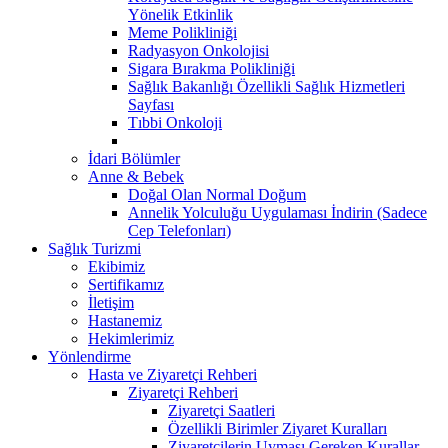
Yönelik Etkinlik
Meme Polikliniği
Radyasyon Onkolojisi
Sigara Bırakma Polikliniği
Sağlık Bakanlığı Özellikli Sağlık Hizmetleri
Sayfası
Tıbbi Onkoloji
İdari Bölümler
Anne & Bebek
Doğal Olan Normal Doğum
Annelik Yolculuğu Uygulaması İndirin (Sadece
Cep Telefonları)
Sağlık Turizmi
Ekibimiz
Sertifikamız
İletişim
Hastanemiz
Hekimlerimiz
Yönlendirme
Hasta ve Ziyaretçi Rehberi
Ziyaretçi Rehberi
Ziyaretçi Saatleri
Özellikli Birimler Ziyaret Kuralları
Ziyaretçilerin Uyması Gereken Kurallar