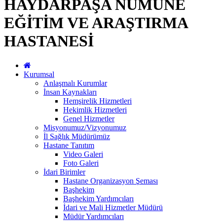
HAYDARPAŞA NUMUNE
EĞİTİM VE ARAŞTIRMA
HASTANESİ
Kurumsal
Anlaşmalı Kurumlar
İnsan Kaynakları
Hemşirelik Hizmetleri
Hekimlik Hizmetleri
Genel Hizmetler
Misyonumuz/Vizyonumuz
İl Sağlık Müdürümüz
Hastane Tanıtım
Video Galeri
Foto Galeri
İdari Birimler
Hastane Organizasyon Şeması
Başhekim
Başhekim Yardımcıları
İdari ve Mali Hizmetler Müdürü
Müdür Yardımcıları