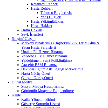
Refakatçi Rehberi
Hasta Rehberi
Taburcu Bilgileri vb.
Yatış Bilgileri
Hasta Yükümlülükleri
Hasta Hakları
Hasta Hakları
Sevk İşlemleri
İletişim/ Ulaşım
Merkezi Binalarımız (Başhekimlik & Tarihi Bİna &
Yatan Hasta Servisleri)
Ünalan Ek Hizmet Binamız
Validebağ Ek Hizmet Binamız
Yeldeğirmeni Semt Polikliniğimiz
Ataşehir ESM Binamız
Üsküdar Eğitim Aile Sağlığı Merkezimiz
Hasta Görüş-Öneri
Çalışan Görüş-Öneri
Dijital Medya
Sosyal Medya Hesaplarımız
Görüntülü Muayene Bilgilendirme
Kalite
Kalite Yönetim Birimi
Gösterge Sorumlu Listesi