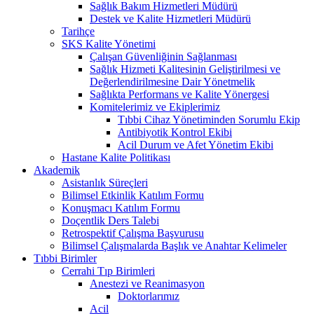
Sağlık Bakım Hizmetleri Müdürü
Destek ve Kalite Hizmetleri Müdürü
Tarihçe
SKS Kalite Yönetimi
Çalışan Güvenliğinin Sağlanması
Sağlık Hizmeti Kalitesinin Geliştirilmesi ve
Değerlendirilmesine Dair Yönetmelik
Sağlıkta Performans ve Kalite Yönergesi
Komitelerimiz ve Ekiplerimiz
Tıbbi Cihaz Yönetiminden Sorumlu Ekip
Antibiyotik Kontrol Ekibi
Acil Durum ve Afet Yönetim Ekibi
Hastane Kalite Politikası
Akademik
Asistanlık Süreçleri
Bilimsel Etkinlik Katılım Formu
Konuşmacı Katılım Formu
Doçentlik Ders Talebi
Retrospektif Çalışma Başvurusu
Bilimsel Çalışmalarda Başlık ve Anahtar Kelimeler
Tıbbi Birimler
Cerrahi Tıp Birimleri
Anestezi ve Reanimasyon
Doktorlarımız
Acil