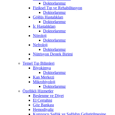
Doktorlarımız
Fiziksel Tıp ve Rehabilitasyon
Doktorlarımız
Göğüs Hastalıkları
Doktorlarımız
İç Hastalıkları
Doktorlarımız
Nöroloji
Doktorlarımız
Nefroloji
Doktorlarımız
Nütrisyon Destek Birimi
Temel Tıp Bilimleri
Biyokimya
Doktorlarımız
Kan Merkezi
Mikrobiyoloji
Doktorlarımız
Özellikli Hizmetler
Beslenme ve Diyet
El Cerrahisi
Göz Bankası
Hemodiyaliz
Koruyucu Sağlık ve Sağlığın Geliştirilmesine