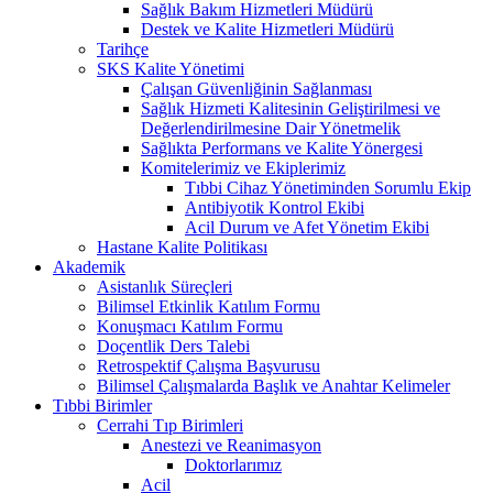
Sağlık Bakım Hizmetleri Müdürü
Destek ve Kalite Hizmetleri Müdürü
Tarihçe
SKS Kalite Yönetimi
Çalışan Güvenliğinin Sağlanması
Sağlık Hizmeti Kalitesinin Geliştirilmesi ve
Değerlendirilmesine Dair Yönetmelik
Sağlıkta Performans ve Kalite Yönergesi
Komitelerimiz ve Ekiplerimiz
Tıbbi Cihaz Yönetiminden Sorumlu Ekip
Antibiyotik Kontrol Ekibi
Acil Durum ve Afet Yönetim Ekibi
Hastane Kalite Politikası
Akademik
Asistanlık Süreçleri
Bilimsel Etkinlik Katılım Formu
Konuşmacı Katılım Formu
Doçentlik Ders Talebi
Retrospektif Çalışma Başvurusu
Bilimsel Çalışmalarda Başlık ve Anahtar Kelimeler
Tıbbi Birimler
Cerrahi Tıp Birimleri
Anestezi ve Reanimasyon
Doktorlarımız
Acil