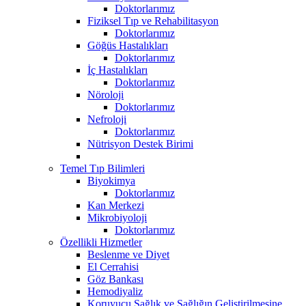
Doktorlarımız
Fiziksel Tıp ve Rehabilitasyon
Doktorlarımız
Göğüs Hastalıkları
Doktorlarımız
İç Hastalıkları
Doktorlarımız
Nöroloji
Doktorlarımız
Nefroloji
Doktorlarımız
Nütrisyon Destek Birimi
Temel Tıp Bilimleri
Biyokimya
Doktorlarımız
Kan Merkezi
Mikrobiyoloji
Doktorlarımız
Özellikli Hizmetler
Beslenme ve Diyet
El Cerrahisi
Göz Bankası
Hemodiyaliz
Koruyucu Sağlık ve Sağlığın Geliştirilmesine