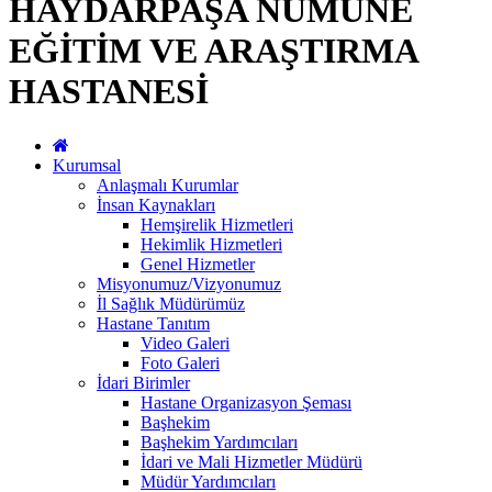
HAYDARPAŞA NUMUNE
EĞİTİM VE ARAŞTIRMA
HASTANESİ
Kurumsal
Anlaşmalı Kurumlar
İnsan Kaynakları
Hemşirelik Hizmetleri
Hekimlik Hizmetleri
Genel Hizmetler
Misyonumuz/Vizyonumuz
İl Sağlık Müdürümüz
Hastane Tanıtım
Video Galeri
Foto Galeri
İdari Birimler
Hastane Organizasyon Şeması
Başhekim
Başhekim Yardımcıları
İdari ve Mali Hizmetler Müdürü
Müdür Yardımcıları