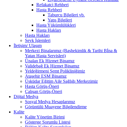
Refakatçi Rehberi
Hasta Rehberi
Taburcu Bilgileri vb.
Yatış Bilgileri
Hasta Yükümlülükleri
Hasta Hakları
Hasta Hakları
Sevk İşlemleri
İletişim/ Ulaşım
Merkezi Binalarımız (Başhekimlik & Tarihi Bİna &
Yatan Hasta Servisleri)
Ünalan Ek Hizmet Binamız
Validebağ Ek Hizmet Binamız
Yeldeğirmeni Semt Polikliniğimiz
Ataşehir ESM Binamız
Üsküdar Eğitim Aile Sağlığı Merkezimiz
Hasta Görüş-Öneri
Çalışan Görüş-Öneri
Dijital Medya
Sosyal Medya Hesaplarımız
Görüntülü Muayene Bilgilendirme
Kalite
Kalite Yönetim Birimi
Gösterge Sorumlu Listesi