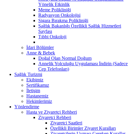
Yönelik Etkinlik
Meme Polikliniği
Radyasyon Onkolojisi
Sigara Bırakma Polikliniği
Sağlık Bakanlığı Özellikli Sağlık Hizmetleri
Sayfası
Tıbbi Onkoloji
İdari Bölümler
Anne & Bebek
Doğal Olan Normal Doğum
Annelik Yolculuğu Uygulaması İndirin (Sadece
Cep Telefonları)
Sağlık Turizmi
Ekibimiz
Sertifikamız
İletişim
Hastanemiz
Hekimlerimiz
Yönlendirme
Hasta ve Ziyaretçi Rehberi
Ziyaretçi Rehberi
Ziyaretçi Saatleri
Özellikli Birimler Ziyaret Kuralları
Ziyaretçilerin Uyması Gereken Kurallar