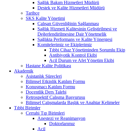
Sağlık Bakım Hizmetleri Müdürü
Destek ve Kalite Hizmetleri Müdürü
Tarihçe
SKS Kalite Yönetimi
Çalışan Güvenliğinin Sağlanması
Sağlık Hizmeti Kalitesinin Geliştirilmesi ve
Değerlendirilmesine Dair Yönetmelik
Sağlıkta Performans ve Kalite Yönergesi
Komitelerimiz ve Ekiplerimiz
Tıbbi Cihaz Yönetiminden Sorumlu Ekip
Antibiyotik Kontrol Ekibi
Acil Durum ve Afet Yönetim Ekibi
Hastane Kalite Politikası
Akademik
Asistanlık Süreçleri
Bilimsel Etkinlik Katılım Formu
Konuşmacı Katılım Formu
Doçentlik Ders Talebi
Retrospektif Çalışma Başvurusu
Bilimsel Çalışmalarda Başlık ve Anahtar Kelimeler
Tıbbi Birimler
Cerrahi Tıp Birimleri
Anestezi ve Reanimasyon
Doktorlarımız
Acil