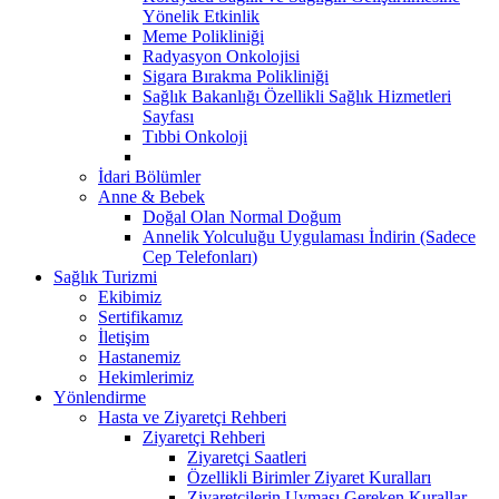
Yönelik Etkinlik
Meme Polikliniği
Radyasyon Onkolojisi
Sigara Bırakma Polikliniği
Sağlık Bakanlığı Özellikli Sağlık Hizmetleri
Sayfası
Tıbbi Onkoloji
İdari Bölümler
Anne & Bebek
Doğal Olan Normal Doğum
Annelik Yolculuğu Uygulaması İndirin (Sadece
Cep Telefonları)
Sağlık Turizmi
Ekibimiz
Sertifikamız
İletişim
Hastanemiz
Hekimlerimiz
Yönlendirme
Hasta ve Ziyaretçi Rehberi
Ziyaretçi Rehberi
Ziyaretçi Saatleri
Özellikli Birimler Ziyaret Kuralları
Ziyaretçilerin Uyması Gereken Kurallar