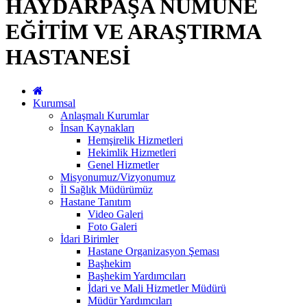
HAYDARPAŞA NUMUNE
EĞİTİM VE ARAŞTIRMA
HASTANESİ
Kurumsal
Anlaşmalı Kurumlar
İnsan Kaynakları
Hemşirelik Hizmetleri
Hekimlik Hizmetleri
Genel Hizmetler
Misyonumuz/Vizyonumuz
İl Sağlık Müdürümüz
Hastane Tanıtım
Video Galeri
Foto Galeri
İdari Birimler
Hastane Organizasyon Şeması
Başhekim
Başhekim Yardımcıları
İdari ve Mali Hizmetler Müdürü
Müdür Yardımcıları