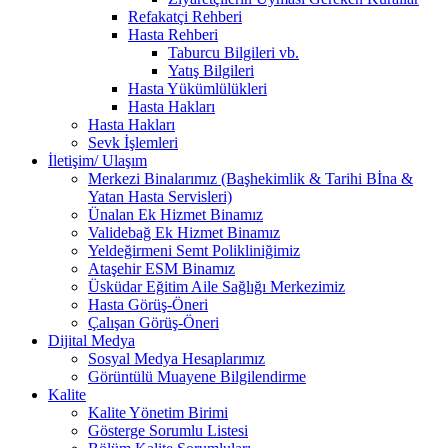
Refakatçi Rehberi
Hasta Rehberi
Taburcu Bilgileri vb.
Yatış Bilgileri
Hasta Yükümlülükleri
Hasta Hakları
Hasta Hakları
Sevk İşlemleri
İletişim/ Ulaşım
Merkezi Binalarımız (Başhekimlik & Tarihi Bİna &
Yatan Hasta Servisleri)
Ünalan Ek Hizmet Binamız
Validebağ Ek Hizmet Binamız
Yeldeğirmeni Semt Polikliniğimiz
Ataşehir ESM Binamız
Üsküdar Eğitim Aile Sağlığı Merkezimiz
Hasta Görüş-Öneri
Çalışan Görüş-Öneri
Dijital Medya
Sosyal Medya Hesaplarımız
Görüntülü Muayene Bilgilendirme
Kalite
Kalite Yönetim Birimi
Gösterge Sorumlu Listesi