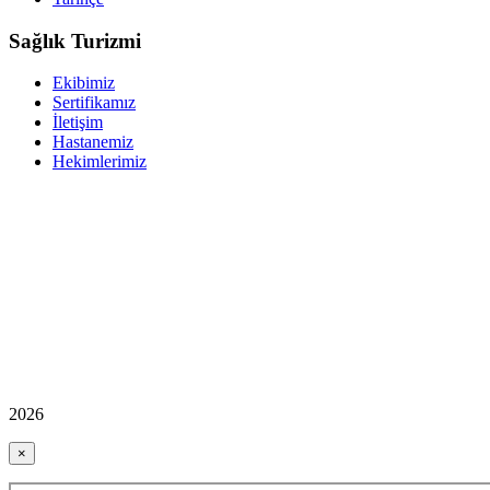
Sağlık Turizmi
Ekibimiz
Sertifikamız
İletişim
Hastanemiz
Hekimlerimiz
2026
×