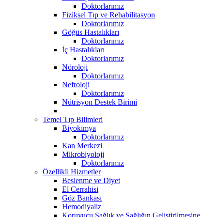
Doktorlarımız
Fiziksel Tıp ve Rehabilitasyon
Doktorlarımız
Göğüs Hastalıkları
Doktorlarımız
İç Hastalıkları
Doktorlarımız
Nöroloji
Doktorlarımız
Nefroloji
Doktorlarımız
Nütrisyon Destek Birimi
Temel Tıp Bilimleri
Biyokimya
Doktorlarımız
Kan Merkezi
Mikrobiyoloji
Doktorlarımız
Özellikli Hizmetler
Beslenme ve Diyet
El Cerrahisi
Göz Bankası
Hemodiyaliz
Koruyucu Sağlık ve Sağlığın Geliştirilmesine